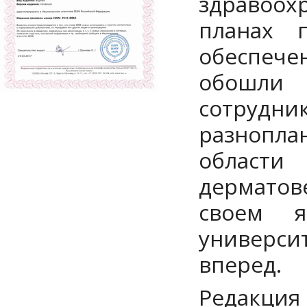
здравоох
планах 
обеспеч
обошли 
сотрудни
разнопл
области 
дерматов
своем я
универс
вперед.
Редакция