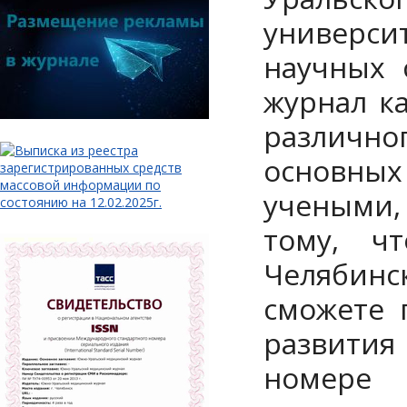
универси
научных 
журнал к
различн
основны
учеными,
тому, ч
Челябин
сможете 
развития
номере