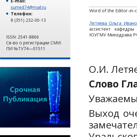
E-mail:
sumed74@mail.ru
Word of the Editor-in-c
Телефон:
8 (351) 232-00-13
Летяева Ольга Ивано
ассистент кафедры
ЮУГМУ Минздрава РФ,
ISSN: 2541-8866
Св-во о регистрации СМИ:
ПИ №ТУ74—01511
О.И. Летя
Слово Гл
Уважаемые
Выход оч
замечат
Уральс