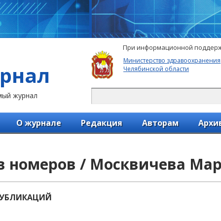
При информационной поддерж
Министерство здравоохранения
рнал
Челябинской области
мый журнал
О журнале
Редакция
Авторам
Архи
в номеров / Москвичева Ма
ПУБЛИКАЦИЙ