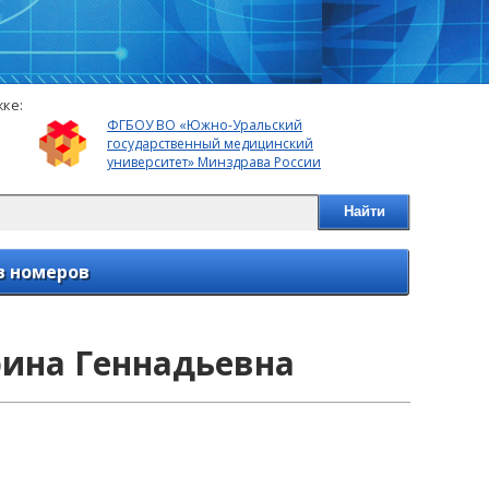
ке:
ФГБОУ ВО «Южно-Уральский
государственный медицинский
университет» Минздрава России
Найти
в номеров
рина Геннадьевна