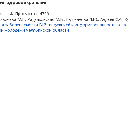
ия здравоохранения
4г.
Просмотры: 4766
вичева М.Г., Радзиховская М.В., Кытманова Л.Ю., Авдеев С.А., К
вня заболеваемости ВИЧ-инфекцией и информированность по в
ой молодежи Челябинской области