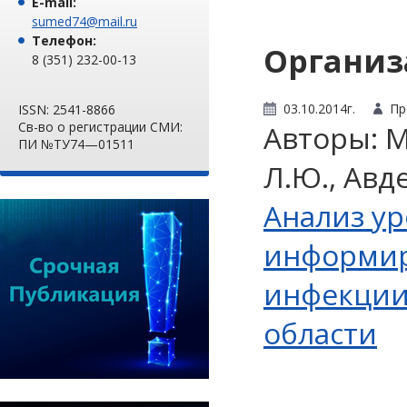
E-mail:
sumed74@mail.ru
Телефон:
Организ
8 (351) 232-00-13
03.10.2014г.
Пр
ISSN: 2541-8866
Св-во о регистрации СМИ:
Авторы: М
ПИ №ТУ74—01511
Л.Ю., Авде
Анализ у
информир
инфекции
области