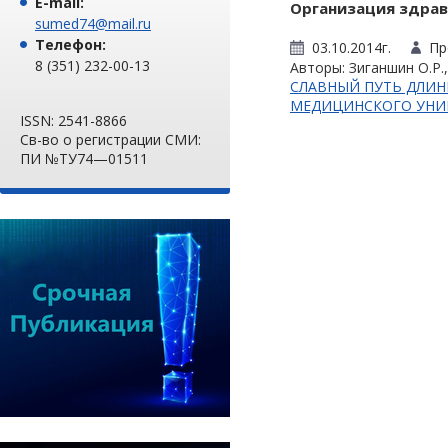
E-mail:
Организация здра
sumed74@mail.ru
Телефон:
03.10.2014г.
Пр
8 (351) 232-00-13
Авторы: Зиганшин О.Р.,
СЛАВНЫЙ ПУТЬ ДЛИН
МЕДИЦИНСКОГО УНИ
ISSN: 2541-8866
Св-во о регистрации СМИ:
ПИ №ТУ74—01511